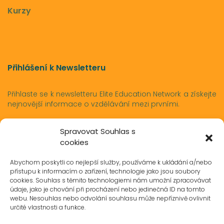
Kurzy
Přihlášení k Newsletteru
Přihlaste se k newsletteru Elite Education Network a získejte
nejnovější informace o vzdělávání mezi prvními.
Spravovat Souhlas s
Přihlásit se
cookies
Abychom poskytli co nejlepší služby, používáme k ukládání a/nebo
přístupu k informacím o zařízení, technologie jako jsou soubory
cookies. Souhlas s těmito technologiemi nám umožní zpracovávat
údaje, jako je chování při procházení nebo jedinečná ID na tomto
webu. Nesouhlas nebo odvolání souhlasu může nepříznivě ovlivnit
určité vlastnosti a funkce.
Akreditace a členství
Stipendia
Partnerské benefity
Šk