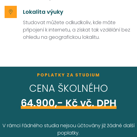
Lokalita výuky
Studovat můžete odkudkoliv, kde máte
připojení k internetu, a získat tak vzdělání bez
ohledu na geografickou lokalitu.
POPLATKY ZA STUDIUM
CENA ŠKOLNÉHO
64.900,- Kč vč. DPH
V rámci řádného studia nejsou účtovány již žádné další
poplatky.