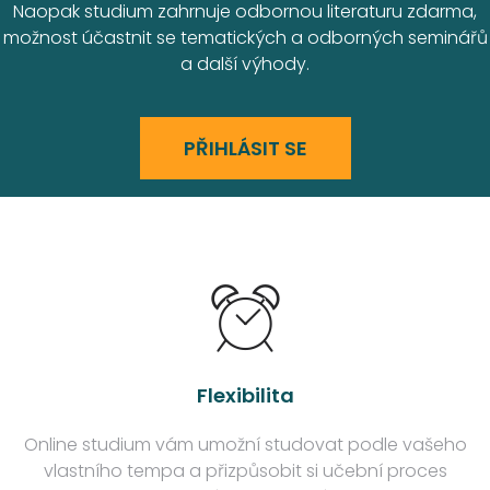
Naopak studium zahrnuje odbornou literaturu zdarma,
možnost účastnit se tematických a odborných seminářů
a další výhody.
PŘIHLÁSIT SE
Flexibilita
Online studium vám umožní studovat podle vašeho
vlastního tempa a přizpůsobit si učební proces